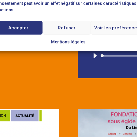
nsentement peut avoir un effet négatif sur certaines caractéristiques
le fichier
cliquez
nctions.
Accepter
Refuser
Voir les préférenc
carn
Mentions légales
par
Fr